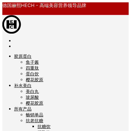
德国赫熙HECH - 高端美容营养领导品牌
胶原蛋白
鱼子酱
四重肽
蛋白饮
樱花胶原
补水美白
美白丸
玻尿酸
樱花胶原
所有产品
畅销单品
抗老抗糖
抗糖饮