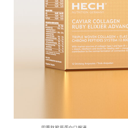
四重肽胶原蛋白口服液