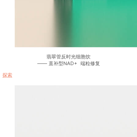
翡翠管反时光细胞饮
—— 直补型NAD+ 端粒修复
探索