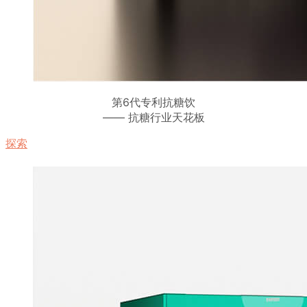
第6代专利抗糖饮
—— 抗糖行业天花板
探索