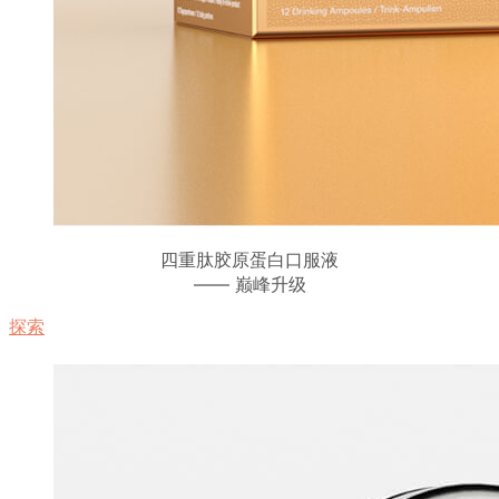
四重肽胶原蛋白口服液
—— 巅峰升级
探索