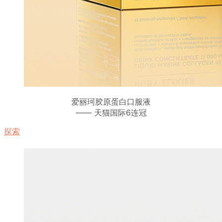
爱丽珂胶原蛋白口服液
—— 天猫国际6连冠
探索