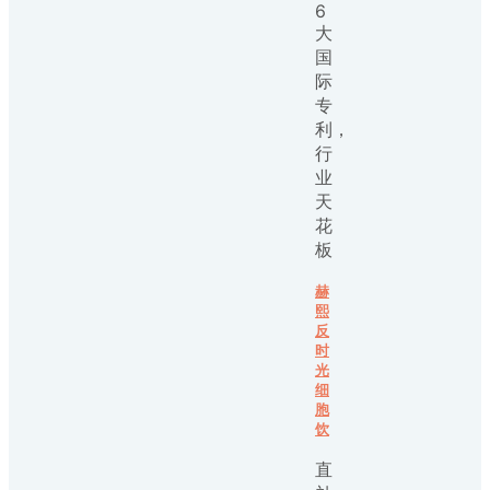
6
大
国
际
专
利，
行
业
天
花
板
赫
熙
反
时
光
细
胞
饮
直