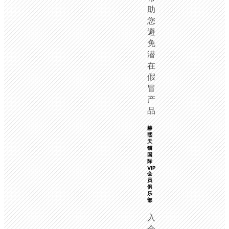
助
您
避
免
潜
在
假
冒
产
品
赫
熙
天
猫
国
际
VIP
会
员
俱
乐
部
入
会