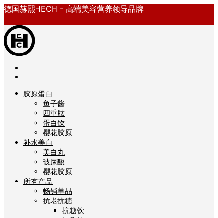
德国赫熙HECH - 高端美容营养领导品牌
胶原蛋白
鱼子酱
四重肽
蛋白饮
樱花胶原
补水美白
美白丸
玻尿酸
樱花胶原
所有产品
畅销单品
抗老抗糖
抗糖饮