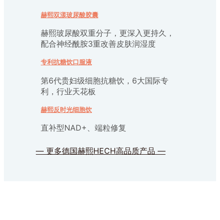
赫熙双漾玻尿酸胶囊
赫熙玻尿酸双重分子，更深入更持久，
配合神经酰胺3重改善皮肤润湿度
专利抗糖饮口服液
第6代贵妇级细胞抗糖饮，6大国际专
利，行业天花板
赫熙反时光细胞饮
直补型NAD+、端粒修复
— 更多德国赫熙HECH高品质产品 —