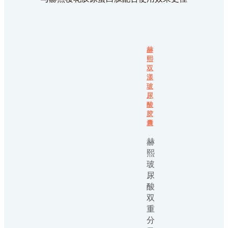
赫
熙
双
漾
玻
尿
酸
胶
囊
赫
熙
玻
尿
酸
双
重
分