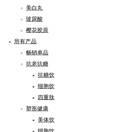
美白丸
玻尿酸
樱花胶原
所有产品
畅销单品
抗老抗糖
抗糖饮
细胞饮
四重肽
塑形健康
美体饮
细胞饮