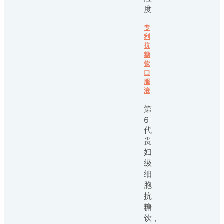
度
专
利
抗
糖
饮
口
服
液
第
6
代
贵
妇
级
细
胞
抗
糖
饮，