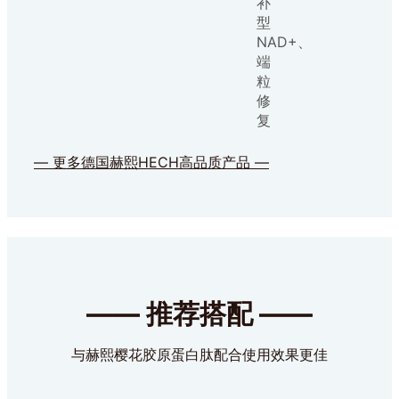
补
型
NAD+、
端
粒
修
复
— 更多德国赫熙HECH高品质产品 —
—— 推荐搭配 ——
与赫熙樱花胶原蛋白肽配合使用效果更佳