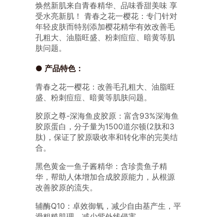
焕然新肌来自青春精华、品味香甜美味 享
受水亮新肌！ 青春之花一樱花：专门针对
年轻皮肤而特别添加樱花精华有效改善毛
孔粗大、油脂旺盛、粉刺痘痘、暗黄等肌
肤问题。
● 产品特色：
青春之花一樱花：改善毛孔粗大、油脂旺
盛、粉刺痘痘、暗黄等肌肤问题。
胶原之尊-深海鱼皮胶原：富含93%深海鱼
胶原蛋白，分子量为1500道尔顿(2肽和3
肽)，保证了胶原吸收率和转化率的完美结
合。
黑色黄金一鱼子酱精华：含珍贵鱼子精
华，帮助人体增加合成胶原能力，从根源
改善胶原的流失。
辅酶Q10：卓效御氧，减少自由基产生，平
滑粗糙肌理，减少紫外线侵害。