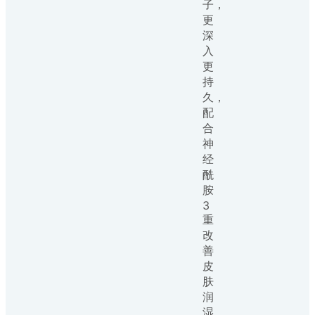
子，
更
深
入
更
持
久，
配
合
神
经
酰
胺
3
重
改
善
皮
肤
润
湿