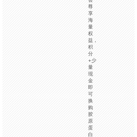
尊
享
海
量
权
益，
积
分
+少
量
现
金
即
可
换
购
胶
原
蛋
白