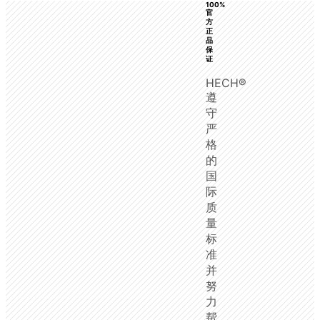
100%
官
方
正
品
保
证
HECH®
遵
守
严
格
的
国
际
质
量
标
准
并
努
力
帮