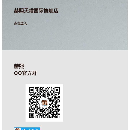
赫熙天猫国际旗舰店
点击进入
赫熙
QQ官方群