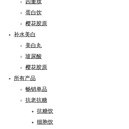
四重肽
蛋白饮
樱花胶原
补水美白
美白丸
玻尿酸
樱花胶原
所有产品
畅销单品
抗老抗糖
抗糖饮
细胞饮