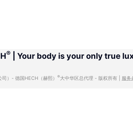
®
CH
| Your body is your only true lu
®
有限公司）- 德国HECH（赫熙）
大中华区总代理 - 版权所有 |
服务