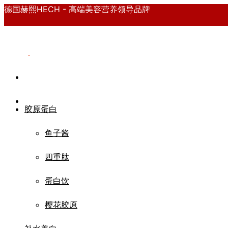
德国赫熙HECH - 高端美容营养领导品牌
胶原蛋白
鱼子酱
四重肽
蛋白饮
樱花胶原