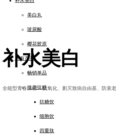
补水美白
美白丸
玻尿酸
樱花胶原
补水美白
所有产品
畅销单品
抗老抗糖
全能型青春保镖 – 抗氧化、剿灭致病自由基、防衰老
抗糖饮
细胞饮
四重肽