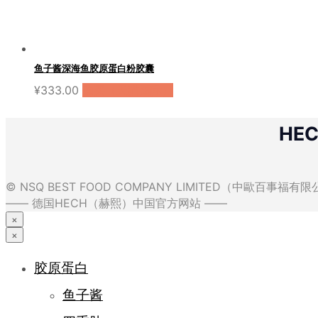
鱼子酱深海鱼胶原蛋白粉胶囊
¥
333.00
购买（天猫国际）
HE
© NSQ BEST FOOD COMPANY LIMITED（中歐百事福
—— 德国HECH（赫熙）中国官方网站 ——
×
×
胶原蛋白
鱼子酱