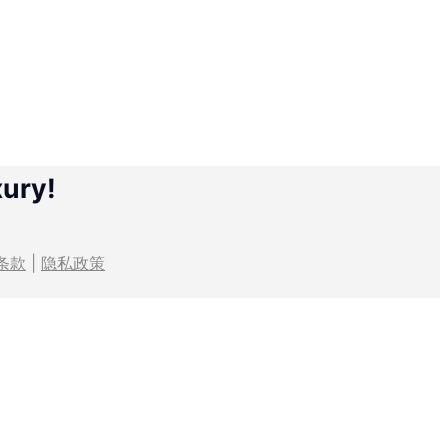
xury!
条款
|
隐私政策