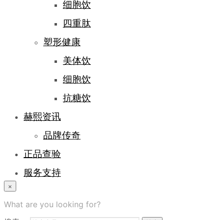
细胞饮
四重肽
塑形健康
美体饮
细胞饮
抗糖饮
赫熙资讯
品牌传奇
正品查验
服务支持
×
登录/注册
What are you looking for?
常见问题