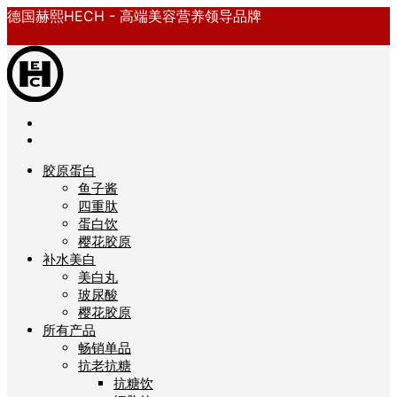
德国赫熙HECH - 高端美容营养领导品牌
胶原蛋白
鱼子酱
四重肽
蛋白饮
樱花胶原
补水美白
美白丸
玻尿酸
樱花胶原
所有产品
畅销单品
抗老抗糖
抗糖饮