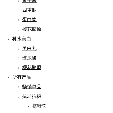
鱼子酱
四重肽
蛋白饮
樱花胶原
补水美白
美白丸
玻尿酸
樱花胶原
所有产品
畅销单品
抗老抗糖
抗糖饮