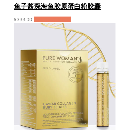
鱼子酱深海鱼胶原蛋白粉胶囊
¥
333.00
购买（天猫国际）