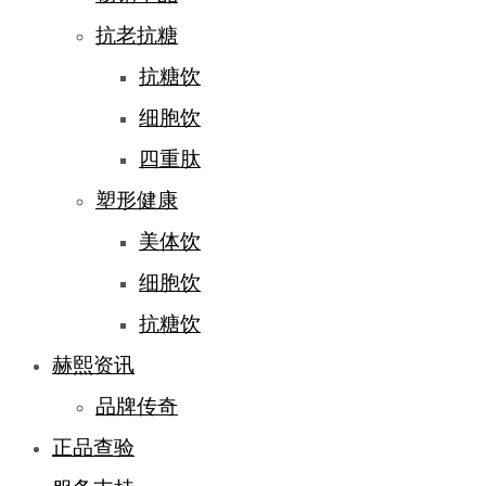
抗老抗糖
抗糖饮
细胞饮
四重肽
塑形健康
美体饮
细胞饮
抗糖饮
赫熙资讯
品牌传奇
正品查验