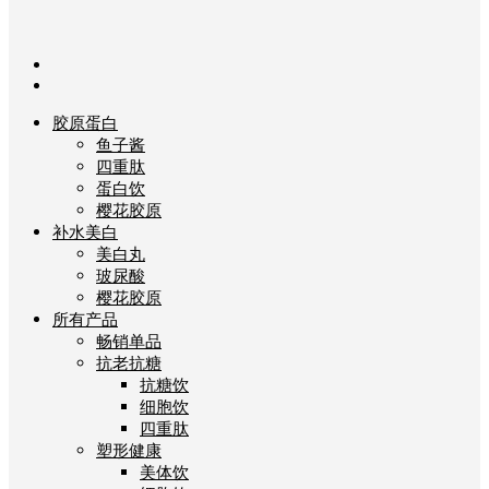
胶原蛋白
鱼子酱
四重肽
蛋白饮
樱花胶原
补水美白
美白丸
玻尿酸
樱花胶原
所有产品
畅销单品
抗老抗糖
抗糖饮
细胞饮
四重肽
塑形健康
美体饮