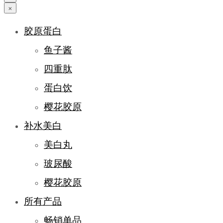
×
胶原蛋白
鱼子酱
四重肽
蛋白饮
樱花胶原
补水美白
美白丸
玻尿酸
樱花胶原
所有产品
畅销单品