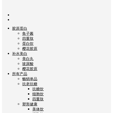
胶原蛋白
鱼子酱
四重肽
蛋白饮
樱花胶原
补水美白
美白丸
玻尿酸
樱花胶原
所有产品
畅销单品
抗老抗糖
抗糖饮
细胞饮
四重肽
塑形健康
美体饮