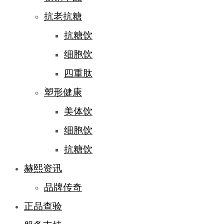
抗老抗糖
抗糖饮
细胞饮
四重肽
塑形健康
美体饮
细胞饮
抗糖饮
赫熙资讯
品牌传奇
正品查验