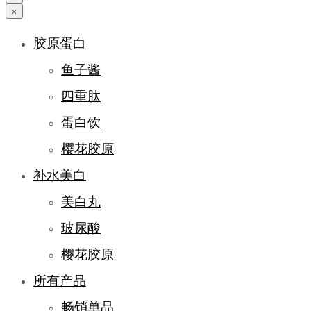
×
胶原蛋白
鱼子酱
四重肽
蛋白饮
樱花胶原
补水美白
美白丸
玻尿酸
樱花胶原
所有产品
畅销单品