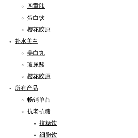
四重肽
蛋白饮
樱花胶原
补水美白
美白丸
玻尿酸
樱花胶原
所有产品
畅销单品
抗老抗糖
抗糖饮
细胞饮