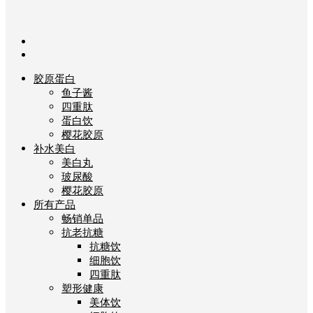
胶原蛋白
鱼子酱
四重肽
蛋白饮
樱花胶原
补水美白
美白丸
玻尿酸
樱花胶原
所有产品
畅销单品
抗老抗糖
抗糖饮
细胞饮
四重肽
塑形健康
美体饮