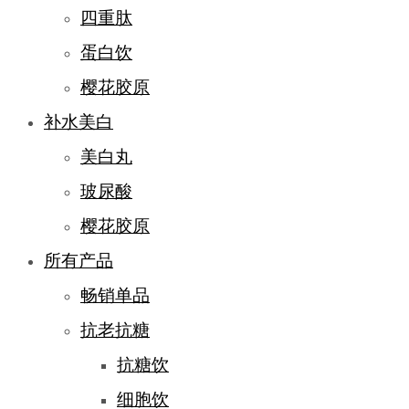
四重肽
蛋白饮
樱花胶原
补水美白
美白丸
玻尿酸
樱花胶原
所有产品
畅销单品
抗老抗糖
抗糖饮
细胞饮