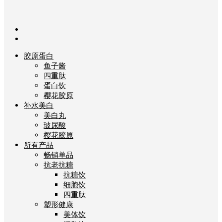
胶原蛋白
鱼子酱
四重肽
蛋白饮
樱花胶原
补水美白
美白丸
玻尿酸
樱花胶原
所有产品
畅销单品
抗老抗糖
抗糖饮
细胞饮
四重肽
塑形健康
美体饮