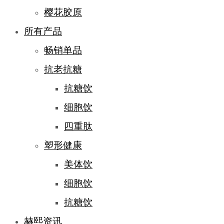
樱花胶原
所有产品
畅销单品
抗老抗糖
抗糖饮
细胞饮
四重肽
塑形健康
美体饮
细胞饮
抗糖饮
赫熙资讯