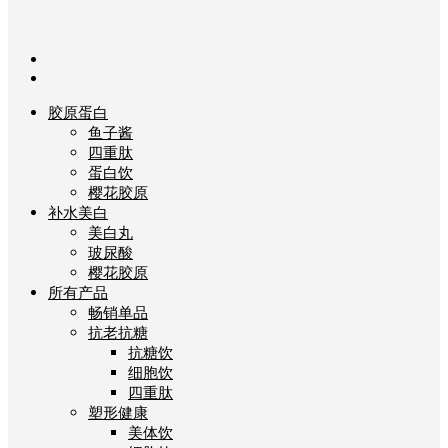
胶原蛋白
鱼子酱
四重肽
蛋白饮
樱花胶原
补水美白
美白丸
玻尿酸
樱花胶原
所有产品
畅销单品
抗老抗糖
抗糖饮
细胞饮
四重肽
塑形健康
美体饮