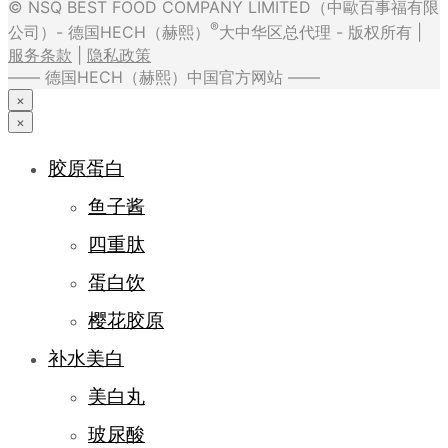
© NSQ BEST FOOD COMPANY LIMITED（中歐百事福有限
®
公司）- 德国HECH（赫熙）
大中华区总代理 - 版权所有 |
服务条款
|
隐私政策
—— 德国HECH（赫熙）中国官方网站 ——
×
×
胶原蛋白
鱼子酱
四重肽
蛋白饮
樱花胶原
补水美白
美白丸
玻尿酸