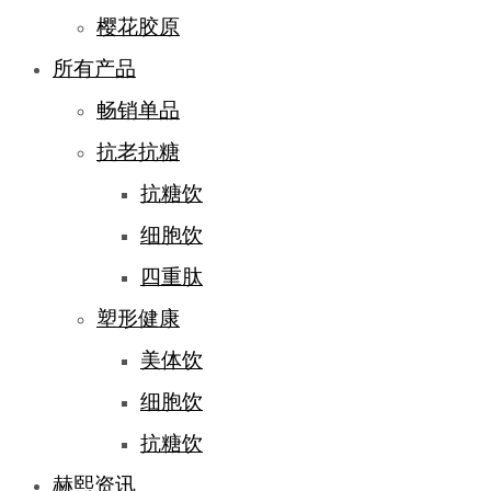
樱花胶原
所有产品
畅销单品
抗老抗糖
抗糖饮
细胞饮
四重肽
塑形健康
美体饮
细胞饮
抗糖饮
赫熙资讯