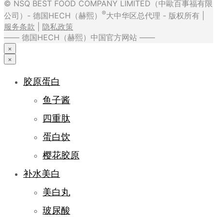
© NSQ BEST FOOD COMPANY LIMITED（中歐百事福有限
®
公司）- 德国HECH（赫熙）
大中华区总代理 - 版权所有 |
服务条款
|
隐私政策
—— 德国HECH（赫熙）中国官方网站 ——
×
×
胶原蛋白
鱼子酱
四重肽
蛋白饮
樱花胶原
补水美白
美白丸
玻尿酸