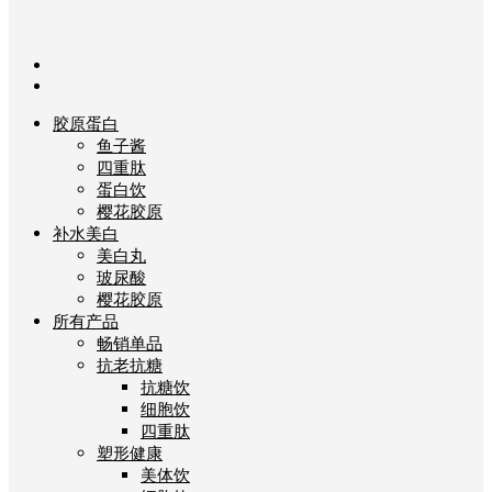
胶原蛋白
鱼子酱
四重肽
蛋白饮
樱花胶原
补水美白
美白丸
玻尿酸
樱花胶原
所有产品
畅销单品
抗老抗糖
抗糖饮
细胞饮
四重肽
塑形健康
美体饮