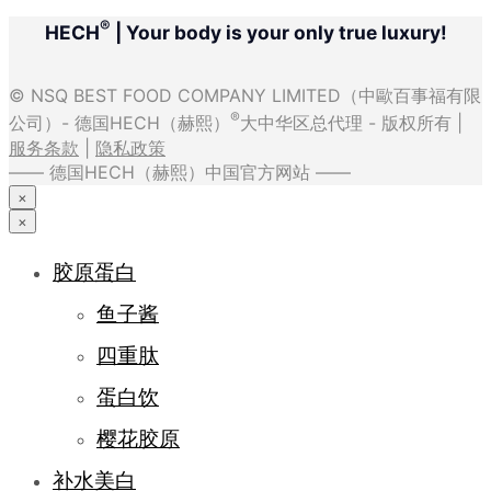
®
HECH
| Your body is your only true luxury!
© NSQ BEST FOOD COMPANY LIMITED（中歐百事福有限
®
公司）- 德国HECH（赫熙）
大中华区总代理 - 版权所有 |
服务条款
|
隐私政策
—— 德国HECH（赫熙）中国官方网站 ——
×
×
胶原蛋白
鱼子酱
四重肽
蛋白饮
樱花胶原
补水美白