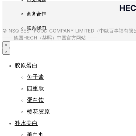
HE
商务合作
联系我们
© NSQ BEST FOOD COMPANY LIMITED（中歐百事福
—— 德国HECH（赫熙）中国官方网站 ——
×
×
胶原蛋白
鱼子酱
四重肽
蛋白饮
樱花胶原
补水美白
美白丸