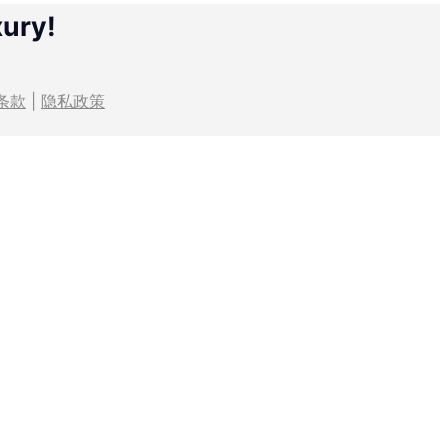
xury!
条款
|
隐私政策