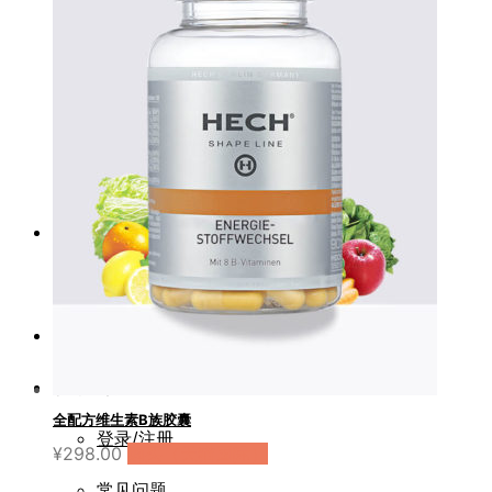
塑形健康
美体饮
细胞饮
抗糖饮
赫熙资讯
品牌传奇
正品查验
服务支持
全配方维生素B族胶囊
登录/注册
¥
298.00
购买（天猫国际）
常见问题