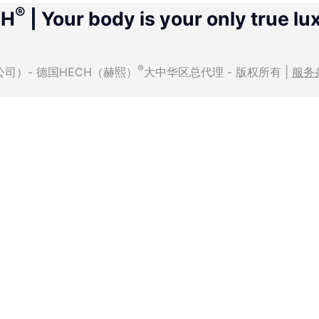
®
CH
| Your body is your only true lu
®
有限公司）- 德国HECH（赫熙）
大中华区总代理 - 版权所有 |
服务