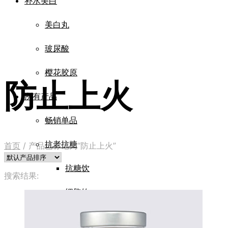
补水美白
美白丸
玻尿酸
樱花胶原
防止上火
所有产品
畅销单品
抗老抗糖
首页
/
产品已标记为“防止上火”
抗糖饮
搜索结果:
细胞饮
四重肽