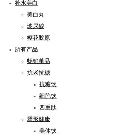
补水美白
美白丸
玻尿酸
樱花胶原
所有产品
畅销单品
抗老抗糖
抗糖饮
细胞饮
四重肽
塑形健康
美体饮