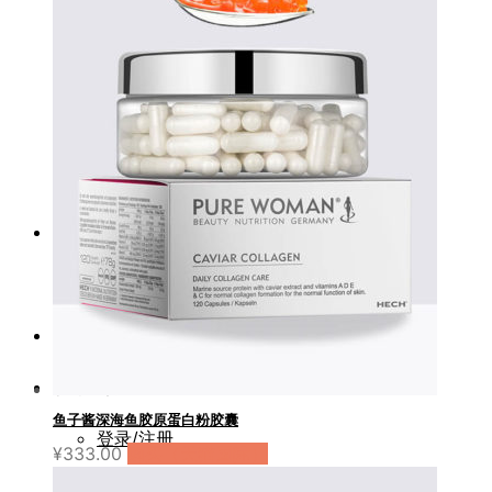
塑形健康
美体饮
细胞饮
抗糖饮
赫熙资讯
品牌传奇
正品查验
服务支持
鱼子酱深海鱼胶原蛋白粉胶囊
登录/注册
¥
333.00
购买（天猫国际）
常见问题