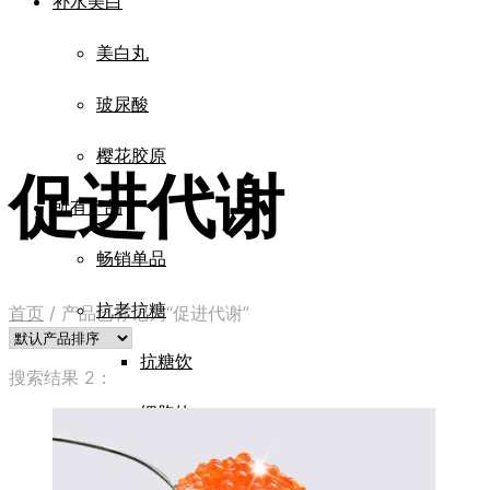
补水美白
美白丸
玻尿酸
樱花胶原
促进代谢
所有产品
畅销单品
抗老抗糖
首页
/
产品已标记为“促进代谢”
抗糖饮
搜索结果 2：
细胞饮
四重肽