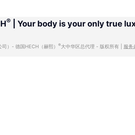
®
CH
| Your body is your only true lu
®
有限公司）- 德国HECH（赫熙）
大中华区总代理 - 版权所有 |
服务