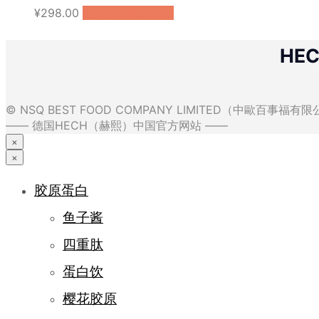
¥
298.00
购买（天猫国际）
HE
© NSQ BEST FOOD COMPANY LIMITED（中歐百事福
—— 德国HECH（赫熙）中国官方网站 ——
×
×
胶原蛋白
鱼子酱
四重肽
蛋白饮
樱花胶原