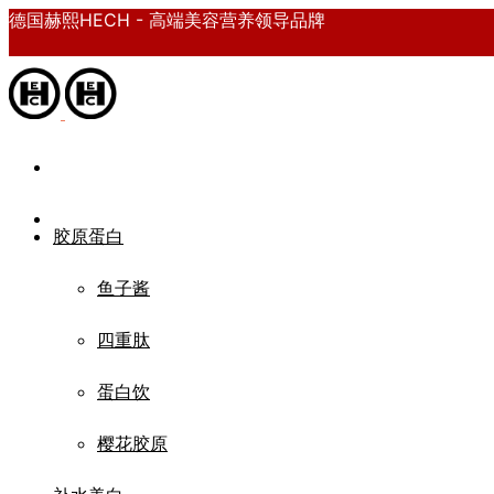
德国赫熙HECH - 高端美容营养领导品牌
胶原蛋白
鱼子酱
四重肽
蛋白饮
樱花胶原