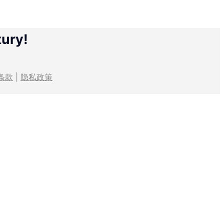
xury!
条款
|
隐私政策