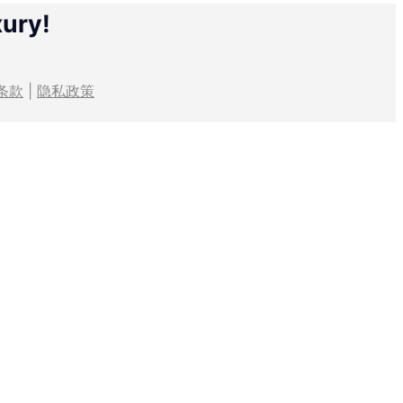
xury!
条款
|
隐私政策