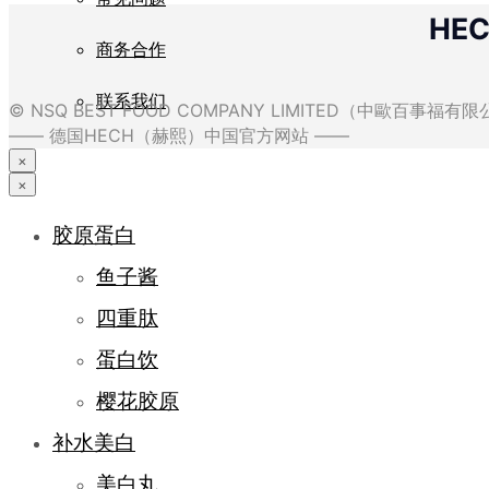
HE
商务合作
联系我们
© NSQ BEST FOOD COMPANY LIMITED（中歐百事福
—— 德国HECH（赫熙）中国官方网站 ——
×
×
胶原蛋白
鱼子酱
四重肽
蛋白饮
樱花胶原
补水美白
美白丸