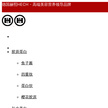
德国赫熙HECH - 高端美容营养领导品牌
胶原蛋白
鱼子酱
四重肽
蛋白饮
樱花胶原