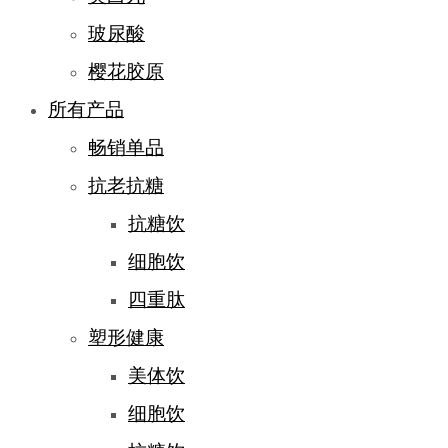
玻尿酸
樱花胶原
所有产品
畅销单品
抗老抗糖
抗糖饮
细胞饮
四重肽
塑形健康
美体饮
细胞饮