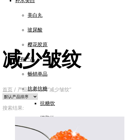
补水美白
美白丸
玻尿酸
樱花胶原
减少皱纹
所有产品
畅销单品
抗老抗糖
首页
/
产品已标记为“减少皱纹”
抗糖饮
搜索结果:
细胞饮
四重肽