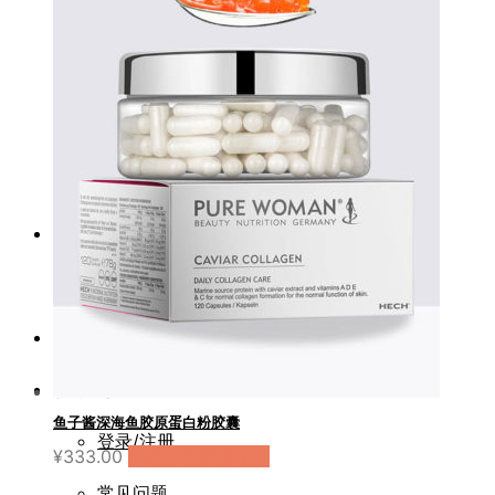
塑形健康
美体饮
细胞饮
抗糖饮
赫熙资讯
品牌传奇
正品查验
服务支持
鱼子酱深海鱼胶原蛋白粉胶囊
登录/注册
¥
333.00
购买（天猫国际）
常见问题