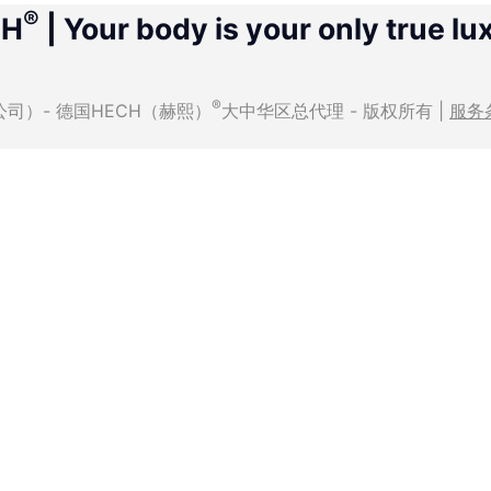
®
CH
| Your body is your only true lu
®
有限公司）- 德国HECH（赫熙）
大中华区总代理 - 版权所有 |
服务