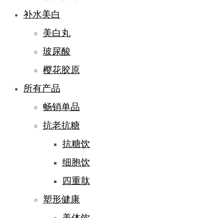
补水美白
美白丸
玻尿酸
樱花胶原
所有产品
畅销单品
抗老抗糖
抗糖饮
细胞饮
四重肽
塑形健康
美体饮