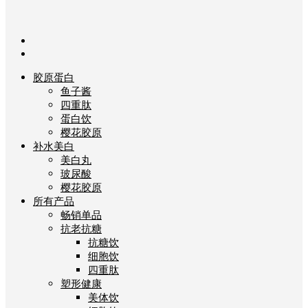
胶原蛋白
鱼子酱
四重肽
蛋白饮
樱花胶原
补水美白
美白丸
玻尿酸
樱花胶原
所有产品
畅销单品
抗老抗糖
抗糖饮
细胞饮
四重肽
塑形健康
美体饮