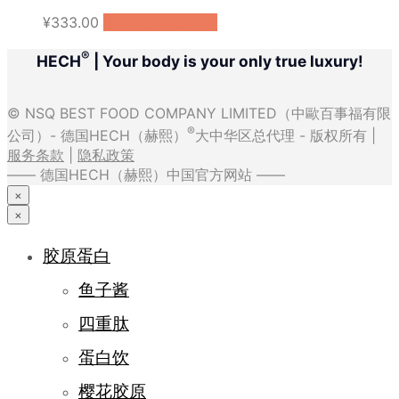
¥
333.00
购买（天猫国际）
®
HECH
| Your body is your only true luxury!
© NSQ BEST FOOD COMPANY LIMITED（中歐百事福有限
®
公司）- 德国HECH（赫熙）
大中华区总代理 - 版权所有 |
服务条款
|
隐私政策
—— 德国HECH（赫熙）中国官方网站 ——
×
×
胶原蛋白
鱼子酱
四重肽
蛋白饮
樱花胶原