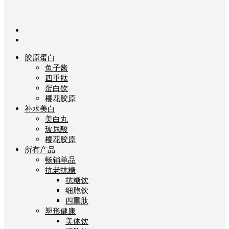
胶原蛋白
鱼子酱
四重肽
蛋白饮
樱花胶原
补水美白
美白丸
玻尿酸
樱花胶原
所有产品
畅销单品
抗老抗糖
抗糖饮
细胞饮
四重肽
塑形健康
美体饮