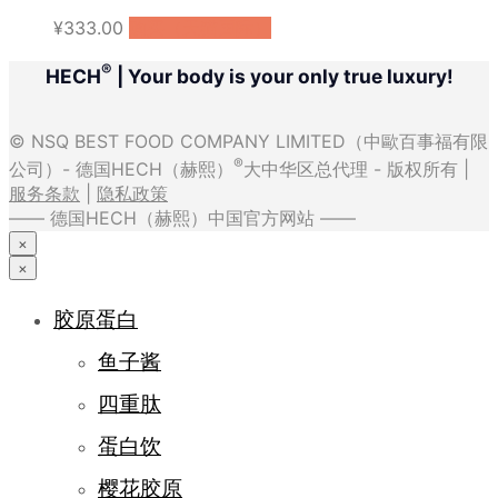
¥
333.00
购买（天猫国际）
®
HECH
| Your body is your only true luxury!
© NSQ BEST FOOD COMPANY LIMITED（中歐百事福有限
®
公司）- 德国HECH（赫熙）
大中华区总代理 - 版权所有 |
服务条款
|
隐私政策
—— 德国HECH（赫熙）中国官方网站 ——
×
×
胶原蛋白
鱼子酱
四重肽
蛋白饮
樱花胶原