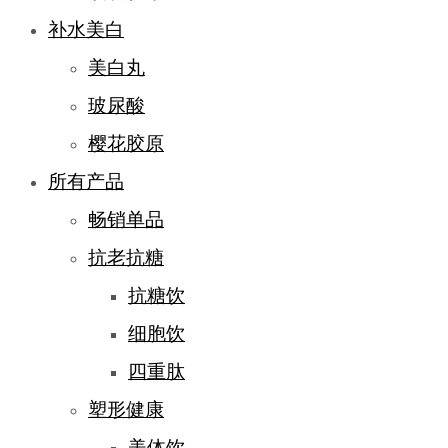
补水美白
美白丸
玻尿酸
樱花胶原
所有产品
畅销单品
抗老抗糖
抗糖饮
细胞饮
四重肽
塑形健康
美体饮