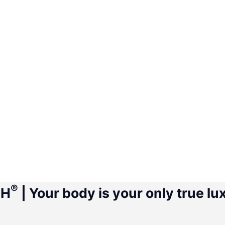
®
CH
| Your body is your only true lu