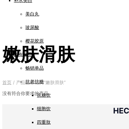
补水美白
美白丸
玻尿酸
樱花胶原
嫩肤滑肤
所有产品
畅销单品
抗老抗糖
首页
/
产品已标记为“嫩肤滑肤”
没有符合你要求的产品
抗糖饮
细胞饮
HE
四重肽