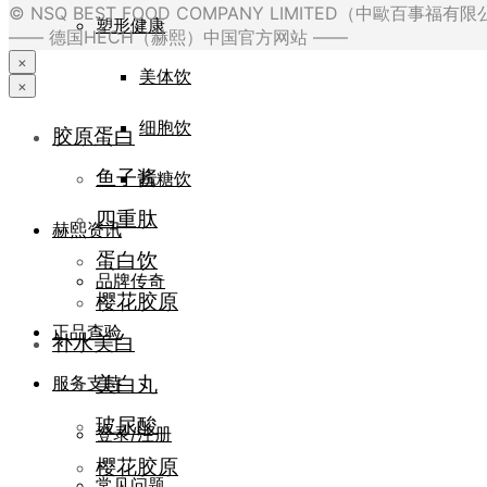
© NSQ BEST FOOD COMPANY LIMITED（中歐百事福
塑形健康
—— 德国HECH（赫熙）中国官方网站 ——
×
美体饮
×
细胞饮
胶原蛋白
鱼子酱
抗糖饮
四重肽
赫熙资讯
蛋白饮
品牌传奇
樱花胶原
正品查验
补水美白
美白丸
服务支持
玻尿酸
登录/注册
樱花胶原
常见问题