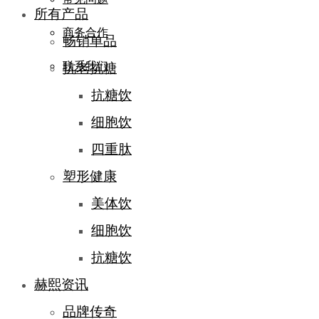
所有产品
商务合作
畅销单品
联系我们
抗老抗糖
抗糖饮
细胞饮
四重肽
塑形健康
美体饮
细胞饮
抗糖饮
赫熙资讯
品牌传奇