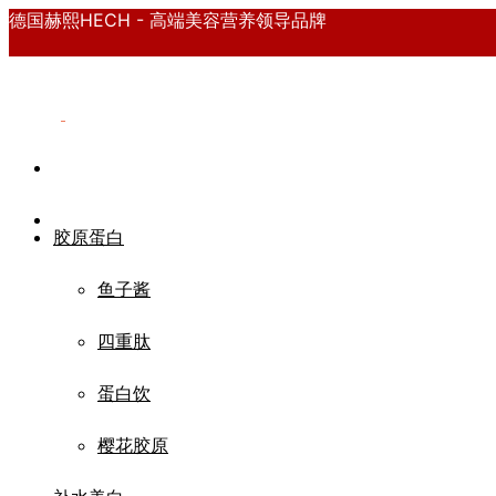
德国赫熙HECH - 高端美容营养领导品牌
胶原蛋白
鱼子酱
四重肽
蛋白饮
樱花胶原