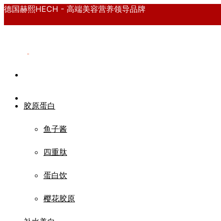
德国赫熙HECH - 高端美容营养领导品牌
胶原蛋白
鱼子酱
四重肽
蛋白饮
樱花胶原