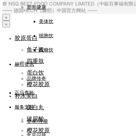
© NSQ BEST FOOD COMPANY LIMITED（中歐百事福
塑形健康
—— 德国HECH（赫熙）中国官方网站 ——
×
美体饮
×
细胞饮
胶原蛋白
鱼子酱
抗糖饮
四重肽
赫熙资讯
蛋白饮
品牌传奇
樱花胶原
正品查验
补水美白
美白丸
服务支持
玻尿酸
登录/注册
樱花胶原
常见问题