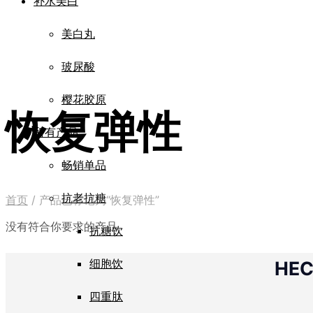
补水美白
美白丸
玻尿酸
樱花胶原
恢复弹性
所有产品
畅销单品
抗老抗糖
首页
/
产品已标记为“恢复弹性”
没有符合你要求的产品
抗糖饮
细胞饮
HE
四重肽