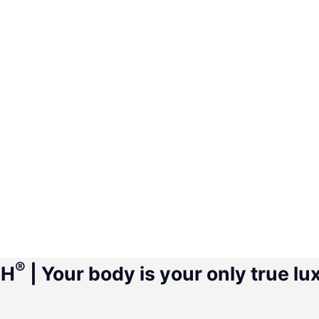
®
CH
| Your body is your only true lu