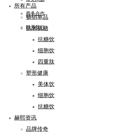
所有产品
商务合作
畅销单品
联系我们
抗老抗糖
抗糖饮
细胞饮
四重肽
塑形健康
美体饮
细胞饮
抗糖饮
赫熙资讯
品牌传奇