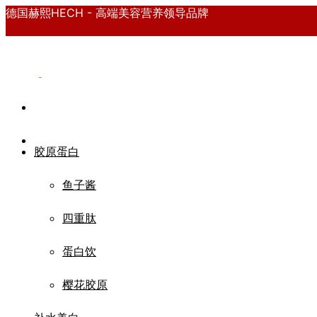
德国赫熙HECH - 高端美容营养领导品牌
胶原蛋白
鱼子酱
四重肽
蛋白饮
樱花胶原