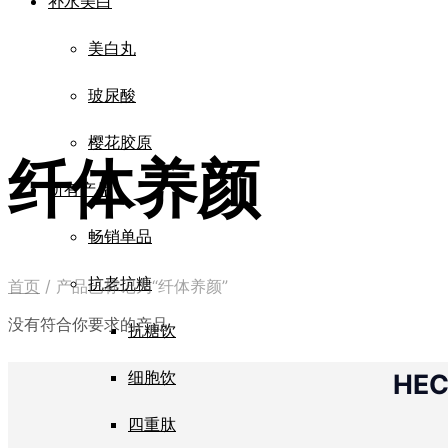
补水美白
美白丸
玻尿酸
樱花胶原
纤体养颜
所有产品
畅销单品
抗老抗糖
首页
/
产品已标记为“纤体养颜”
没有符合你要求的产品
抗糖饮
细胞饮
HE
四重肽