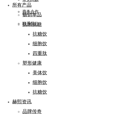
所有产品
商务合作
畅销单品
联系我们
抗老抗糖
抗糖饮
细胞饮
四重肽
塑形健康
美体饮
细胞饮
抗糖饮
赫熙资讯
品牌传奇