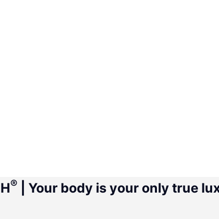
®
CH
| Your body is your only true lu