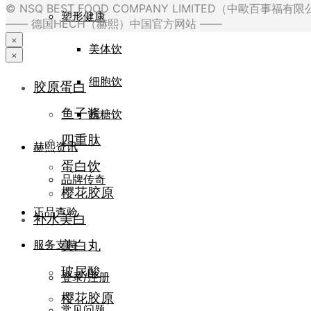
© NSQ BEST FOOD COMPANY LIMITED（中歐百事福
塑形健康
—— 德国HECH（赫熙）中国官方网站 ——
×
美体饮
×
细胞饮
胶原蛋白
鱼子酱
抗糖饮
四重肽
赫熙资讯
蛋白饮
品牌传奇
樱花胶原
正品查验
补水美白
美白丸
服务支持
玻尿酸
登录/注册
樱花胶原
常见问题