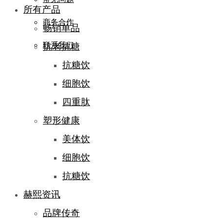
所有产品
商务合作
畅销单品
联系我们
抗老抗糖
抗糖饮
细胞饮
四重肽
塑形健康
美体饮
细胞饮
抗糖饮
赫熙资讯
品牌传奇