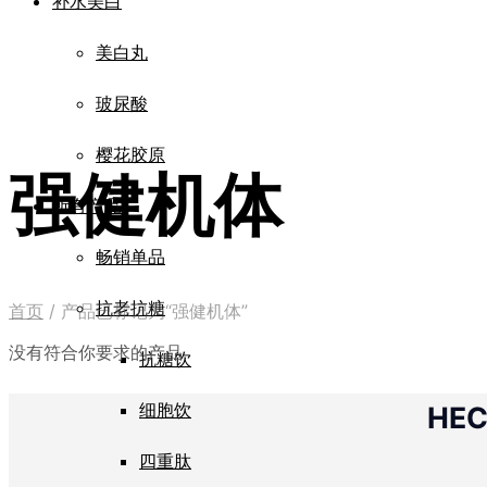
补水美白
美白丸
玻尿酸
樱花胶原
强健机体
所有产品
畅销单品
抗老抗糖
首页
/
产品已标记为“强健机体”
没有符合你要求的产品
抗糖饮
细胞饮
HE
四重肽