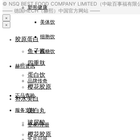
© NSQ BEST FOOD COMPANY LIMITED（中歐百事福
塑形健康
—— 德国HECH（赫熙）中国官方网站 ——
×
美体饮
×
细胞饮
胶原蛋白
鱼子酱
抗糖饮
四重肽
赫熙资讯
蛋白饮
品牌传奇
樱花胶原
正品查验
补水美白
美白丸
服务支持
玻尿酸
登录/注册
樱花胶原
常见问题