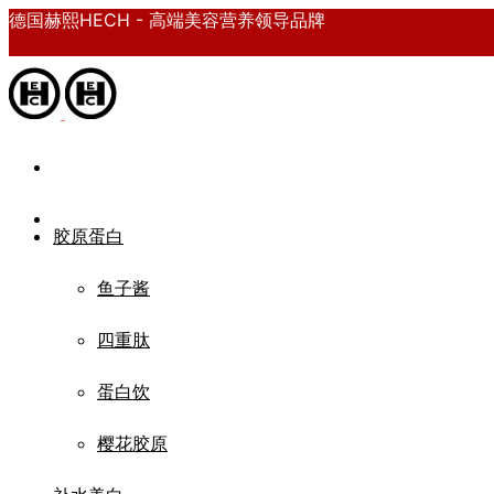
德国赫熙HECH - 高端美容营养领导品牌
胶原蛋白
鱼子酱
四重肽
蛋白饮
樱花胶原