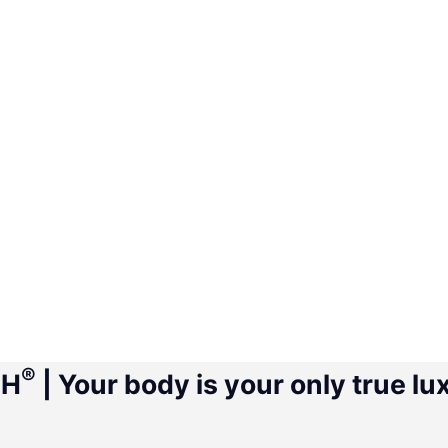
®
CH
| Your body is your only true lu