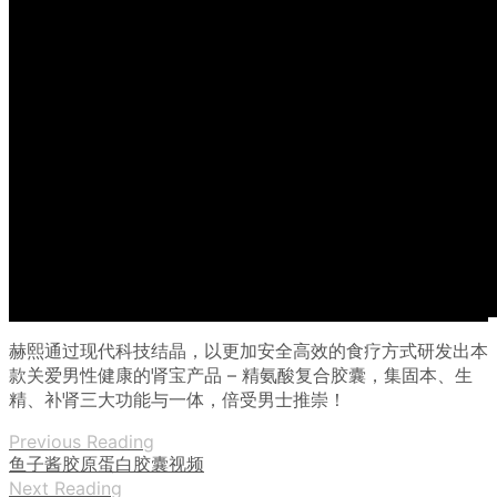
赫熙通过现代科技结晶，以更加安全高效的食疗方式研发出本
款关爱男性健康的肾宝产品 – 精氨酸复合胶囊，集固本、生
精、补肾三大功能与一体，倍受男士推崇！
Previous Reading
鱼子酱胶原蛋白胶囊视频
Next Reading