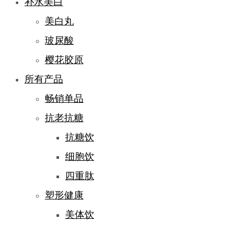
补水美白
美白丸
玻尿酸
樱花胶原
所有产品
畅销单品
抗老抗糖
抗糖饮
细胞饮
四重肽
塑形健康
美体饮