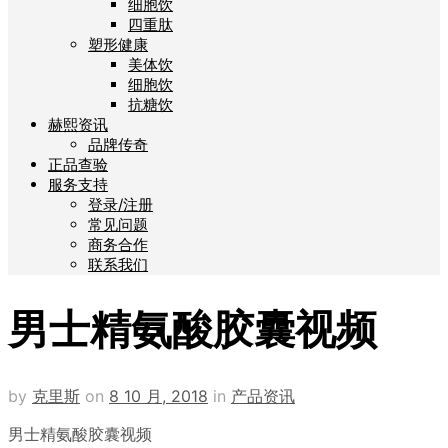
细胞饮
四重肽
塑形健康
美体饮
细胞饮
抗糖饮
赫熙资讯
品牌传奇
正品查验
服务支持
登录/注册
常见问题
商务合作
联系我们
男士精氨酸胶囊视频
by
克里斯
on
8 10 月, 2018
in
产品资讯
男士精氨酸胶囊视频