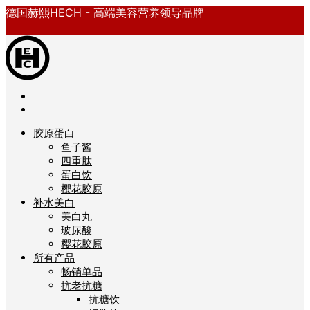
德国赫熙HECH - 高端美容营养领导品牌
胶原蛋白
鱼子酱
四重肽
蛋白饮
樱花胶原
补水美白
美白丸
玻尿酸
樱花胶原
所有产品
畅销单品
抗老抗糖
抗糖饮