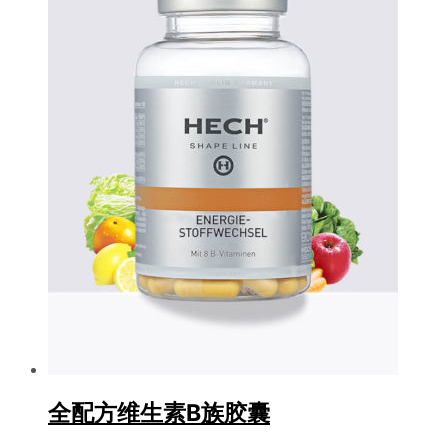
全配方维生素B族胶囊