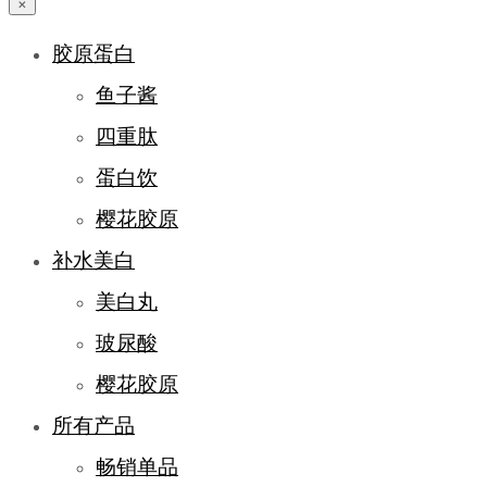
×
胶原蛋白
鱼子酱
四重肽
蛋白饮
樱花胶原
补水美白
美白丸
玻尿酸
樱花胶原
所有产品
畅销单品