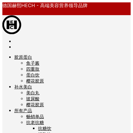
德国赫熙HECH - 高端美容营养领导品牌
胶原蛋白
鱼子酱
四重肽
蛋白饮
樱花胶原
补水美白
美白丸
玻尿酸
樱花胶原
所有产品
畅销单品
抗老抗糖
抗糖饮