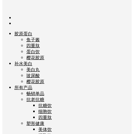
胶原蛋白
鱼子酱
四重肽
蛋白饮
樱花胶原
补水美白
美白丸
玻尿酸
樱花胶原
所有产品
畅销单品
抗老抗糖
抗糖饮
细胞饮
四重肽
塑形健康
美体饮