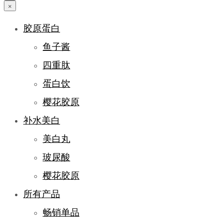
×
胶原蛋白
鱼子酱
四重肽
蛋白饮
樱花胶原
补水美白
美白丸
玻尿酸
樱花胶原
所有产品
畅销单品