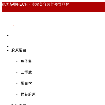
德国赫熙HECH - 高端美容营养领导品牌
胶原蛋白
鱼子酱
四重肽
蛋白饮
樱花胶原