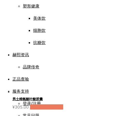
塑形健康
美体饮
细胞饮
抗糖饮
赫熙资讯
品牌传奇
正品查验
服务支持
男士精氨酸叶酸胶囊
登录/注册
¥
305.00
购买（天猫国际）
常见问题