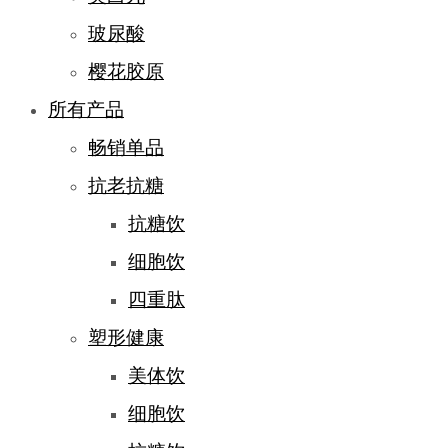
玻尿酸
樱花胶原
所有产品
畅销单品
抗老抗糖
抗糖饮
细胞饮
四重肽
塑形健康
美体饮
细胞饮