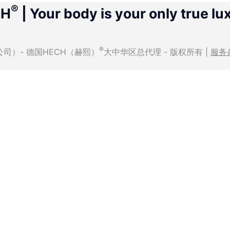
®
CH
| Your body is your only true lu
®
有限公司）- 德国HECH（赫熙）
大中华区总代理 - 版权所有 |
服务