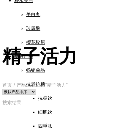
补水美白
美白丸
玻尿酸
樱花胶原
精子活力
所有产品
畅销单品
抗老抗糖
首页
/
产品已标记为“精子活力”
抗糖饮
搜索结果:
细胞饮
四重肽