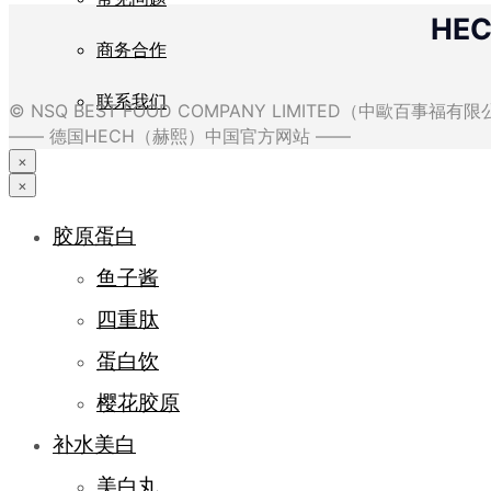
HE
商务合作
联系我们
© NSQ BEST FOOD COMPANY LIMITED（中歐百事福
—— 德国HECH（赫熙）中国官方网站 ——
×
×
胶原蛋白
鱼子酱
四重肽
蛋白饮
樱花胶原
补水美白
美白丸