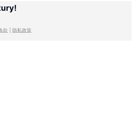
xury!
条款
|
隐私政策