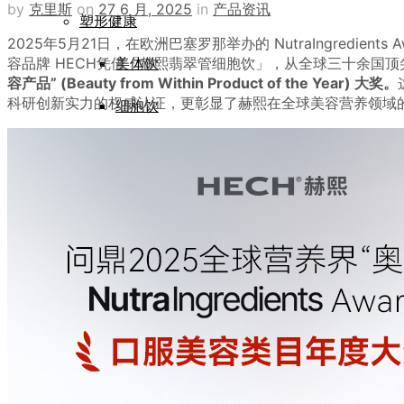
by
克里斯
on
27 6 月, 2025
in
产品资讯
塑形健康
2025年5月21日，在欧洲巴塞罗那举办的 NutraIngredient
容品牌 HECH凭借「赫熙翡翠管细胞饮」，从全球三十余国
美体饮
容产品” (Beauty from Within Product of the Year) 大奖。
科研创新实力的权威认证，更彰显了赫熙在全球美容营养领域
细胞饮
抗糖饮
赫熙资讯
品牌传奇
正品查验
服务支持
登录/注册
常见问题