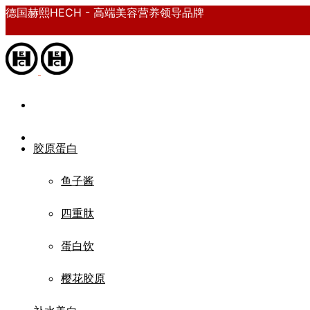
德国赫熙HECH - 高端美容营养领导品牌
胶原蛋白
鱼子酱
四重肽
蛋白饮
樱花胶原