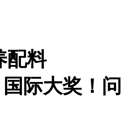
养配料
rds）国际大奖！问