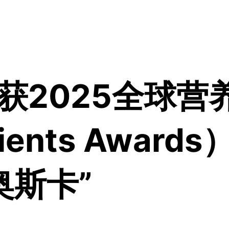
获2025全球营
edients Awa
奥斯卡”