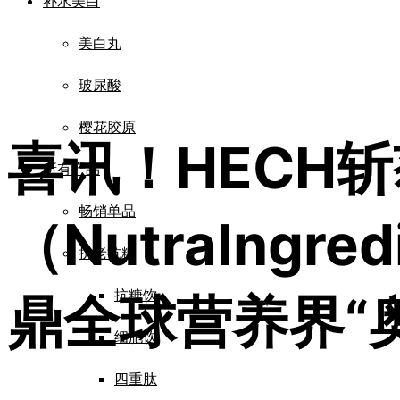
补水美白
美白丸
玻尿酸
樱花胶原
喜讯！HECH斩
所有产品
畅销单品
（NutraIngr
抗老抗糖
抗糖饮
鼎全球营养界“
细胞饮
四重肽