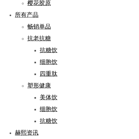
樱花胶原
所有产品
畅销单品
抗老抗糖
抗糖饮
细胞饮
四重肽
塑形健康
美体饮
细胞饮
抗糖饮
赫熙资讯