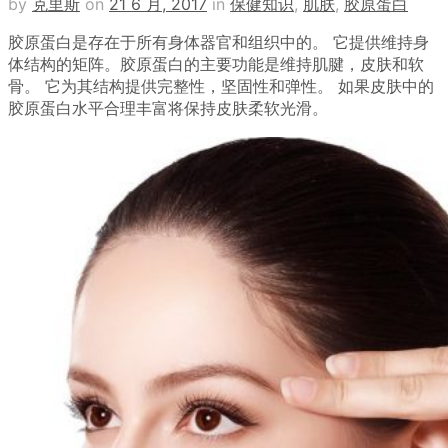
by
克里斯
on
21 6 月, 2017
in
保健知识
,
肌肤
,
胶原蛋白
胶原蛋白是存在于所有身体器官和组织中的。 它提供维持身
体结构的矩阵。胶原蛋白的主要功能是维持肌腱，皮肤和软
骨。 它为其结构提供完整性，坚固性和弹性。 如果皮肤中的
胶原蛋白水平合理丰富将保持皮肤柔软光滑。