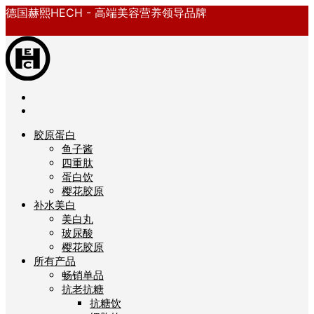
德国赫熙HECH - 高端美容营养领导品牌
胶原蛋白
鱼子酱
四重肽
蛋白饮
樱花胶原
补水美白
美白丸
玻尿酸
樱花胶原
所有产品
畅销单品
抗老抗糖
抗糖饮