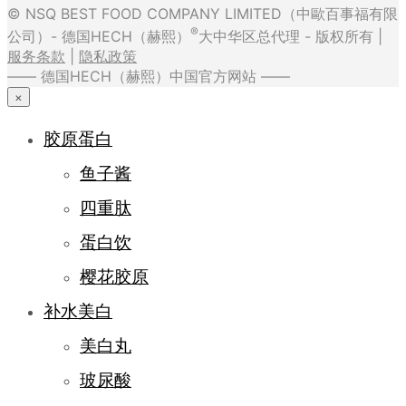
© NSQ BEST FOOD COMPANY LIMITED（中歐百事福有限
®
公司）- 德国HECH（赫熙）
大中华区总代理 - 版权所有 |
服务条款
|
隐私政策
—— 德国HECH（赫熙）中国官方网站 ——
×
胶原蛋白
鱼子酱
四重肽
蛋白饮
樱花胶原
补水美白
美白丸
玻尿酸