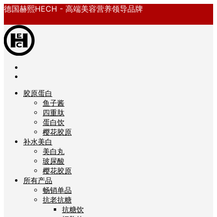
德国赫熙HECH - 高端美容营养领导品牌
胶原蛋白
鱼子酱
四重肽
蛋白饮
樱花胶原
补水美白
美白丸
玻尿酸
樱花胶原
所有产品
畅销单品
抗老抗糖
抗糖饮