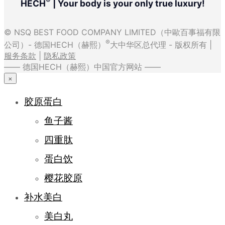
®
HECH
| Your body is your only true luxury!
© NSQ BEST FOOD COMPANY LIMITED（中歐百事福有限
®
公司）- 德国HECH（赫熙）
大中华区总代理 - 版权所有 |
服务条款
|
隐私政策
—— 德国HECH（赫熙）中国官方网站 ——
×
胶原蛋白
鱼子酱
四重肽
蛋白饮
樱花胶原
补水美白
美白丸