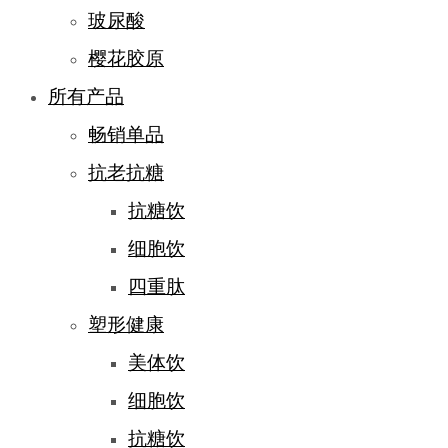
玻尿酸
樱花胶原
所有产品
畅销单品
抗老抗糖
抗糖饮
细胞饮
四重肽
塑形健康
美体饮
细胞饮
抗糖饮