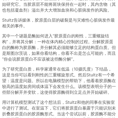
始研究它。当胶原层不能将斑块保持在一起时，其内含物（其
也包括凝血剂）溢出并大大增加血块和心脏病发作的风险。
Stultz告诉媒体，胶原蛋白层的破裂是与灾难性心脏病发作最
相关的事件。
其中一个谜题是酶如何进入“胶原蛋白的刚性，三重螺旋结
构”，并将其分解：一种在体内精心控制的过程。分解胶原蛋
白的酶称为胶原酶，并分解其必须能够立足的结构蛋白质。但
是斯图尔茨说，如果你看结构，你看不出是怎么可能的，而且
“你会说胶原蛋白不应该被这些酶分解”。
为了研究蛋白质，科学家通常在低温（10摄氏度）下结晶，
这是当你可以看到刚性的三重螺旋形式。然后Stultz有一个希
望：温度是问题。所以在电脑模型的帮助下，他看着胶原酶在
较高的温度如房间或体温下会发生什么。该模型表明分子的一
些部分解开并变软，这使得胶原酶得到立足点并开始破碎。
用计算机模型测试了这个想法后，Stultz和他的同事在实验室
中进行了测试。在室温下，它们将胶原蛋白暴露于只能识别未
折叠胶原蛋白的胶原酶形式。当这个尝试以前，胶原酶不能分