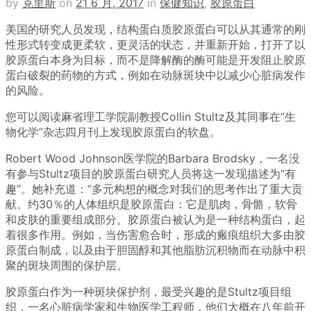
by
克里斯
on
21 6 月, 2017
in
保健知识
,
胶原蛋白
美国的研究人员发现，结构蛋白质胶原蛋白可以从其通常的刚
性形式转变成更柔软，更灵活的状态，并重新开始，打开了以
胶原蛋白本身为目标，而不是降解酶的酶可能是开发阻止胶原
蛋白破裂的药物的方式，例如在动脉斑块中以减少心脏病发作
的风险。
您可以阅读麻省理工学院副教授Collin Stultz及其同事在“生
物化学”杂志四月刊上发现胶原蛋白的软盘。
Robert Wood Johnson医学院的Barbara Brodsky，一名没
有参与Stultz项目的胶原蛋白研究人员将这一发现描述为“有
趣”。她补充道：“多元构想的概念对我们的思考作出了重大贡
献。约30％的人体组织是胶原蛋白：它是肌肉，骨骼，软骨
和皮肤的重要组成部分。胶原蛋白被认为是一种结构蛋白，起
着很多作用。例如，当伤害愈合时，形成的瘢痕组织大多由胶
原蛋白制成，以及由于胆固醇和其他脂肪沉积物而在动脉中积
聚的斑块周围的保护层。
胶原蛋白作为一种斑块保护剂，最受兴趣的是Stultz项目组
织，一名心脏病学家和生物医学工程师，他们大概在八年前开