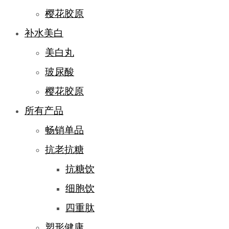
樱花胶原
补水美白
美白丸
玻尿酸
樱花胶原
所有产品
畅销单品
抗老抗糖
抗糖饮
细胞饮
四重肽
塑形健康