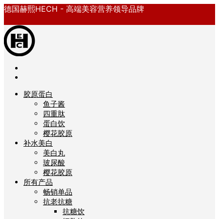
德国赫熙HECH - 高端美容营养领导品牌
胶原蛋白
鱼子酱
四重肽
蛋白饮
樱花胶原
补水美白
美白丸
玻尿酸
樱花胶原
所有产品
畅销单品
抗老抗糖
抗糖饮