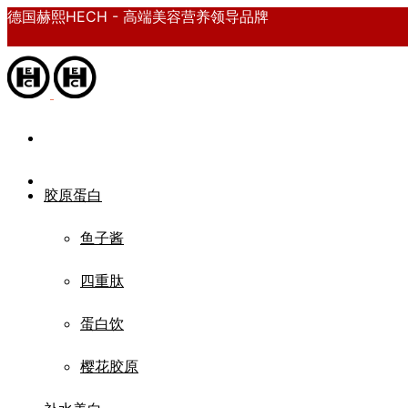
德国赫熙HECH - 高端美容营养领导品牌
胶原蛋白
鱼子酱
四重肽
蛋白饮
樱花胶原