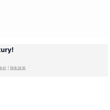
xury!
条款
|
隐私政策