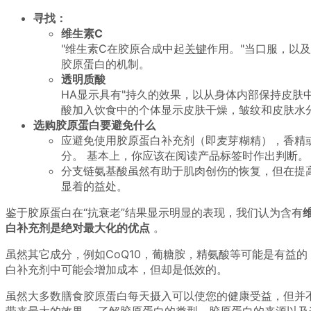
寻找：
维生素C
维生素C在胶原合成中起
关键
作用。
当口服，以及
胶原蛋白的机制。
透明质酸
HA显示具有
持久的效果，以从身体内部保持皮肤
酸加入饮食中的个体显示皮肤干燥，皱纹和皮肤水
选购胶原蛋白要避免什么
应避免使用胶原蛋白补充剂（即麦芽糊精），香精
分。
基本上，你应该在阅读产品标签时作出判断。
分支链氨基酸虽然有助于肌肉创伤的恢复，但在提
显着的益处。
鉴于胶原蛋白在“抗衰老”结果显示明显的表现，我们认为含有
白补充剂是绝对最大化的优点
。
虽然其它成分，例如CoQ10，葡糖胺，精氨酸等可能是有益
白补充剂中可能会增加成本，但却是低效的。
虽然大多数膳食胶原蛋白每天摄入可以使您的健康受益，但并
带来最大的效果。
了解胶原蛋白的类型，胶原蛋白的来源以及