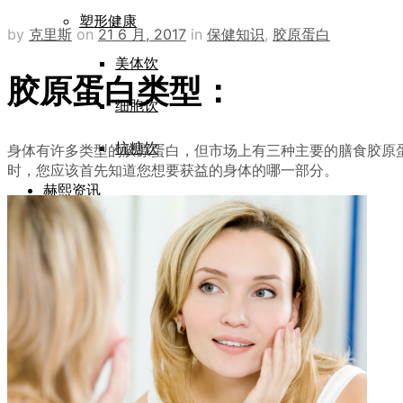
塑形健康
by
克里斯
on
21 6 月, 2017
in
保健知识
,
胶原蛋白
美体饮
胶原蛋白类型：
细胞饮
抗糖饮
身体有许多类型的胶原蛋白，但市场上有三种主要的膳食胶原
时，您应该首先知道您想要获益的身体的哪一部分。
赫熙资讯
品牌传奇
正品查验
服务支持
登录/注册
常见问题