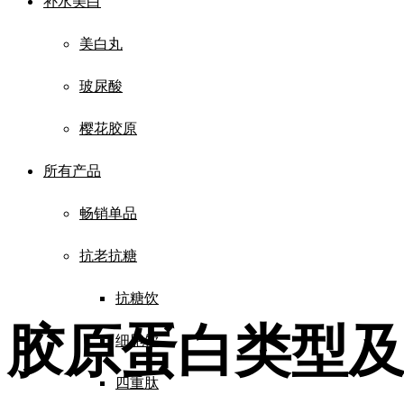
补水美白
美白丸
玻尿酸
樱花胶原
所有产品
畅销单品
抗老抗糖
抗糖饮
胶原蛋白类型
细胞饮
四重肽